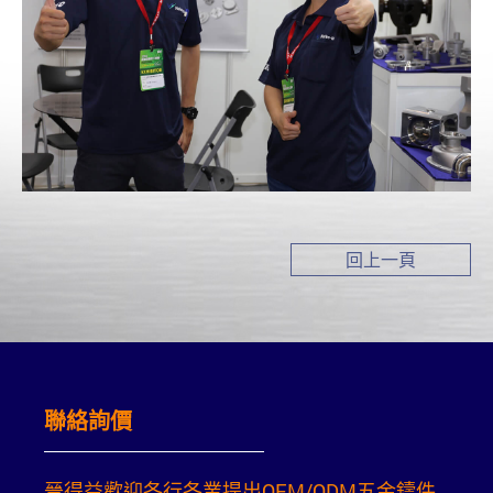
回上一頁
聯絡詢價
晉得益歡迎各行各業提出OEM/ODM五金鑄件